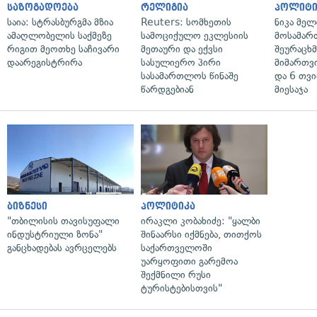
საზოგადოება
რელიგია
პოლიტი
საია: სტრასბურგმა მზია
Reuters: სომხეთის
ნიკა მელ
ამაღლობელის საქმეზე
სამოციქულო ეკლესიის
მოსამარ
რიგით მეოთხე საჩივარი
მეთაური და ექვსი
შეურაცხ
დაარეგისტრირა
სასულიერო პირი
მიმართვ
სასამართლოს წინაშე
და 6 თვ
წარდგებიან
მიესაჯა
ბიზნესი
პოლიტიკა
"თბილისის თავისუფალი
ირაკლი კობახიძე: "ყალბი
ინდუსტრიული ზონა"
შინაარსი იქმნება, თითქოს
განცხადებას ავრცელებს
საქართველოში
უარყოფითი გარემოა
შექმნილი რუსი
ტურისტებისთვის"