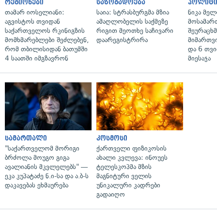
რეგიონები
საზოგადოება
პოლიტი
თამარ იოსელიანი:
საია: სტრასბურგმა მზია
ნიკა მელ
აგვისტოს თვიდან
ამაღლობელის საქმეზე
მოსამარ
საქართველოს რკინიგზის
რიგით მეოთხე საჩივარი
შეურაცხ
მომხმარებლები შეძლებენ,
დაარეგისტრირა
მიმართვ
რომ თბილისიდან ბათუმში
და 6 თვ
4 საათში იმგზავრონ
მიესაჯა
სამართალი
კოსმოსი
"საქართველომ მორიგი
ქართველი ფიზიკოსის
ბრძოლა მოუგო გიგა
ახალი კვლევა: ინოუეს
ავალიანის მკვლელებს" —
ტელესკოპმა მზის
ეკა კუპატაძე ნ.ი-სა და ა.ბ-ს
მაგნიტური ველის
დაკავებას ეხმაურება
უნიკალური კადრები
გადაიღო