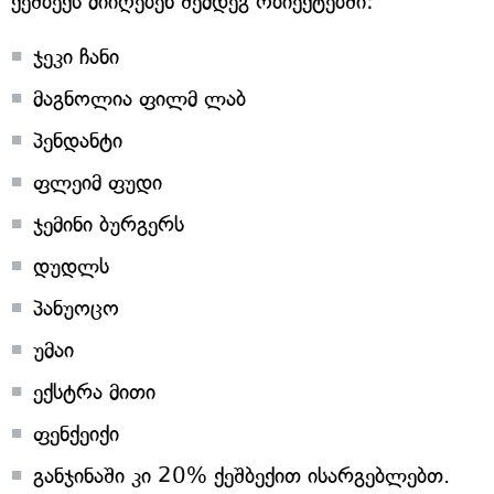
ქეშბექს მიიღებენ შემდეგ ობიექტებში:
ჯეკი ჩანი
მაგნოლია ფილმ ლაბ
პენდანტი
ფლეიმ ფუდი
ჯემინი ბურგერს
დუდლს
პანუოცო
უმაი
ექსტრა მითი
ფენქეიქი
განჯინაში კი 20% ქეშბექით ისარგებლებთ.