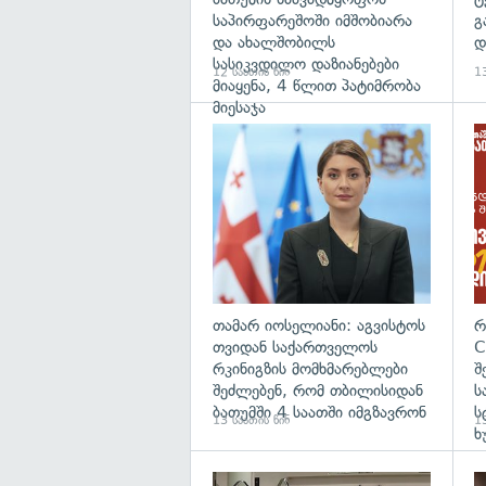
საპირფარეშოში იმშობიარა
გ
და ახალშობილს
დ
სასიკვდილო დაზიანებები
12 საათის წინ
13
მიაყენა, 4 წლით პატიმრობა
მიესაჯა
გა
თამარ იოსელიანი: აგვისტოს
რ
თვიდან საქართველოს
C
რკინიგზის მომხმარებლები
შ
შეძლებენ, რომ თბილისიდან
ს
ბათუმში 4 საათში იმგზავრონ
ს
13 საათის წინ
13
ხ