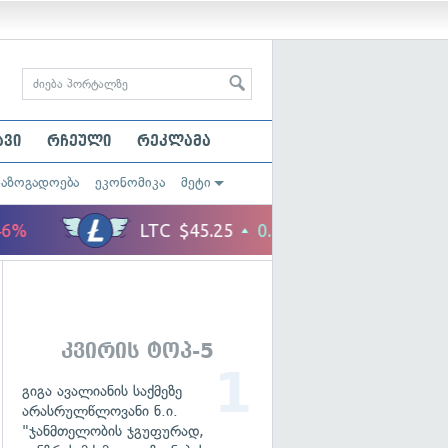
ავი
რჩეული
რეკლამა
საზოგადოება
ეკონომიკა
მეტი
კვირის ტოპ-5
გიგა ავალიანის საქმეზე
არასრულწლოვანი ნ.ი.
"ჯანმთელობის ჯგუფურად,