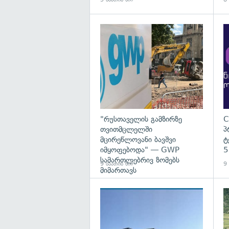
გა
"რუსთაველის გამზირზე
C
თვითმცლელში
პ
მცირეწლოვანი ბავშვი
ტ
იმყოფებოდა" — GWP
5
სამართლებრივ ზომებს
9 საათის წინ
9 
მიმართავს
გა