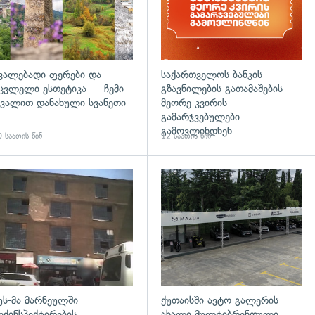
ვალებადი ფერები და
საქართველოს ბანკის
ცვლელი ესთეტიკა — ჩემი
გზავნილების გათამაშების
ვალით დანახული სვანეთი
მეორე კვირის
გამარჯვებულები
გამოვლინდნენ
 საათის წინ
12 საათის წინ
დახედვა
გადახედვა
უს-მა მარნეულში
ქუთაისში ავტო გალერის
ექინსპექტირების
ახალი მულტიბრენდული