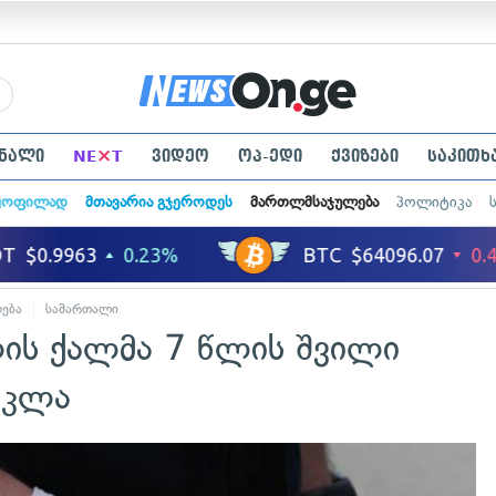
×
ნალი
NE
T
ვიდეო
ოპ-ედი
ქვიზები
საკითხ
ყოფილად
მთავარია გჯეროდეს
მართლმსაჯულება
პოლიტიკა
ება
სამართალი
ის ქალმა 7 წლის შვილი
ოკლა