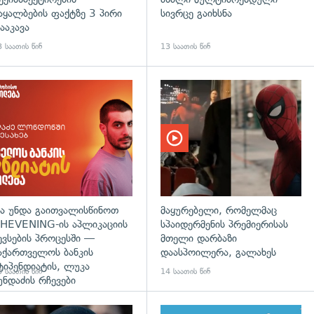
აყალბების ფაქტზე 3 პირი
სივრცე გაიხსნა
ააკავა
 საათის წინ
13 საათის წინ
დახედვა
ა უნდა გაითვალისწინოთ
მაყურებელი, რომელმაც
HEVENING-ის აპლიკაციის
სპაიდერმენის პრემიერისას
ევსების პროცესში —
მთელი დარბაზი
აქართველოს ბანკის
დაასპოილერა, გალახეს
ტიპენდიატის, ლუკა
 საათის წინ
14 საათის წინ
უნდაძის რჩევები