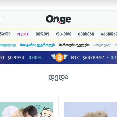
×
ნალი
NE
T
ვიდეო
ოპ-ედი
ქვიზები
საკითხ
ყოფილად
მთავარია გჯეროდეს
მართლმსაჯულება
პოლიტიკა
დედა
ადახედვა
გადახედვა