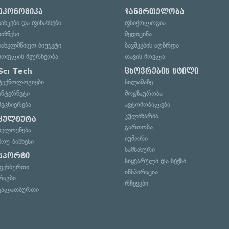
ეკონომიკა
ჯანმრთელობა
ბანკები და ფინანსები
ფსიქოლოგია
ბიზნესი
მედიცინა
სახელმწიფო ბიუჯეტი
ბავშვების აღზრდა
სოფლის მეურნეობა
თავის მოვლა
Sci-Tech
ცხოვრების სტილი
ტექნოლოგიები
სილამაზე
ინტერნეტი
მოგზაურობა
მეცნიერება
ავტომობილები
კულინარია
კულტურა
გართობა
ხელოვნება
იუმორი
შოუ-ბიზნესი
სამსახური
სპორტი
სიყვარული და სექსი
ფეხბურთი
ინსპირაცია
რაგბი
რჩევები
კალათბურთი