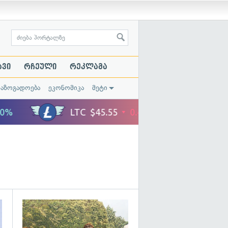
ავი
რჩეული
რეკლამა
საზოგადოება
ეკონომიკა
მეტი
გადახედვა
გადახედვა