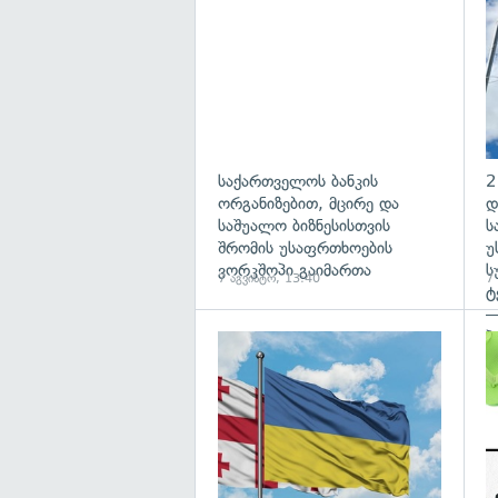
საქართველოს ბანკის
2
ორგანიზებით, მცირე და
დ
საშუალო ბიზნესისთვის
ს
შრომის უსაფრთხოების
უ
ვორკშოპი გაიმართა
ს
7 აგვისტო, 13:40
7
ტ
—
პ
გა