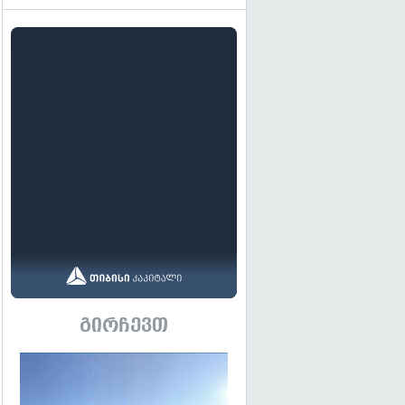
გირჩევთ
გადახედვა