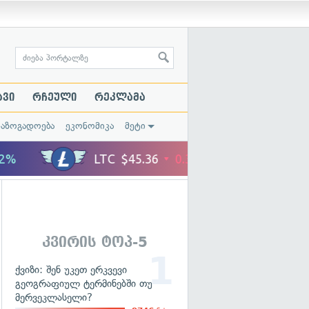
ავი
რჩეული
რეკლამა
საზოგადოება
ეკონომიკა
მეტი
კვირის ტოპ-5
ქვიზი: შენ უკეთ ერკვევი
გეოგრაფიულ ტერმინებში თუ
მერვეკლასელი?