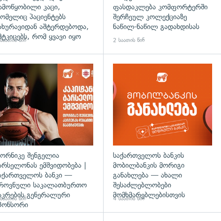
ამოწყობილი კაცი,
ფასდაკლება კომფორტერში
ომელიც პაციენტებს
შერჩეულ კოლექციაზე
ახურავიდან აშტერდებოდა,
ნაწილ-ნაწილ გადახდისას
მტკიცებს, რომ ყვავი იყო
საათის წინ
2 საათის წინ
ორნიკე შენგელია
საქართველოს ბანკის
არსელონას ემშვიდობება |
მობილბანკის მორიგი
აქართველოს ბანკი —
განახლება — ახალი
როვნული საკალათბურთო
შესაძლებლობები
აკრების გენერალური
მომხმარებლებისთვის
საათის წინ
4 საათის წინ
პონსორი