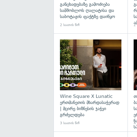
განცხადებაზე გამოძიება
გ
სამშობლოს ღალატისა და
რ
საბოტაჟის ფაქტზე დაიწყო
ს
ა
2 საათის წინ
2 
Wine Square X Lunatic
თ
ერთმანეთის მხარდასაჭერად
ბ
| მცირე ბიზნესის ჯაჭვი
ს
გრძელდება
ე
ნ
3 საათის წინ
4 
ს