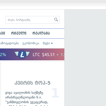
ავი
რჩეული
რეკლამა
საზოგადოება
ეკონომიკა
მეტი
კვირის ტოპ-5
გიგა ავალიანის საქმეზე
არასრულწლოვანი ნ.ი.
"ჯანმთელობის ჯგუფურად,