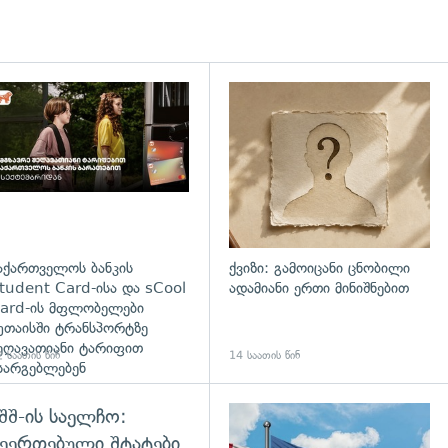
დახედვა
აქართველოს ბანკის
ქვიზი: გამოიცანი ცნობილი
tudent Card-ისა და sCool
ადამიანი ერთი მინიშნებით
ard-ის მფლობელები
უთაისში ტრანსპორტზე
ეღავათიანი ტარიფით
 საათის წინ
14 საათის წინ
სარგებლებენ
შშ-ის საელჩო:
ეერთებული შტატები