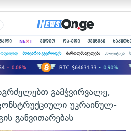
×
ნალი
NE
T
ვიდეო
ოპ-ედი
ქვიზები
საკითხ
ყოფილად
მთავარია გჯეროდეს
მართლმსაჯულება
პოლიტიკა
ვაგრძელებთ გამჭვირვალე,
კონსტრუქციული უკრაინულ-
ს განვითარებას