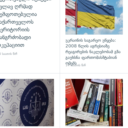
კვლავ ღრმად
შეშფოთებულია
საქართველოს
ტერიტორიის
ანგრძობადი
უკრაინის საგარეო უწყება:
კუპაციით
2008 წლის აგრესიაზე
რეაგირების ნაკლებობამ გზა
 საათის წინ
გაუხსნა ფართომასშტაბიან
ომებს
14 საათის წინ
დახედვა
გადახედვა