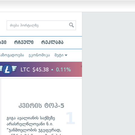
ავი
რჩეული
რეკლამა
საზოგადოება
ეკონომიკა
მეტი
კვირის ტოპ-5
გიგა ავალიანის საქმეზე
არასრულწლოვანი ნ.ი.
"ჯანმთელობის ჯგუფურად,