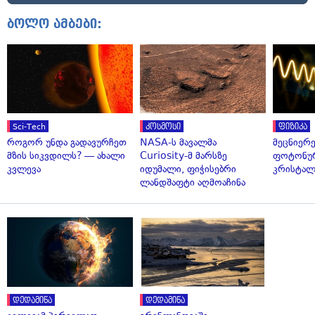
ბოლო ამბები:
Sci-Tech
კოსმოსი
ფიზიკა
როგორ უნდა გადავურჩეთ
NASA-ს მავალმა
მეცნიერ
მზის სიკვდილს? — ახალი
Curiosity-მ მარსზე
ფოტონუ
კვლევა
იდუმალი, ფიჭისებრი
კრისტალ
ლანდშაფტი აღმოაჩინა
დედამიწა
დედამიწა