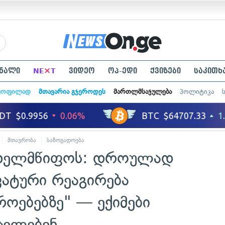
×
ნალი
NE
T
ვიდეო
ოპ-ედი
ქვიზები
საკითხ
ყოფილად
მთავარია გჯეროდეს
მართლმსაჯულება
პოლიტიკა
მთავრობა
საზოგადოება
ახელმწიფოს: დროულად
ვატური რეაგირება
როებებზე" — ექიმები
ცელებენ