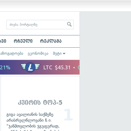
ავი
რჩეული
რეკლამა
საზოგადოება
ეკონომიკა
მეტი
კვირის ტოპ-5
გიგა ავალიანის საქმეზე
არასრულწლოვანი ნ.ი.
"ჯანმთელობის ჯგუფურად,