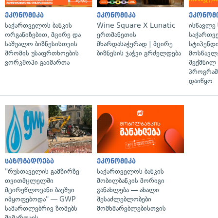
ეკონომიკა
ეკონომიკა
ეკონომ
საქართველოს ბანკის
Wine Square X Lunatic
ისწავლე
ორგანიზებით, მცირე და
ერთმანეთის
საქართვ
საშუალო ბიზნესისთვის
მხარდასაჭერად | მცირე
სტიპენდ
შრომის უსაფრთხოების
ბიზნესის ჯაჭვი გრძელდება
მოსწავლ
ვორკშოპი გაიმართა
შექმნილ
პროგრამ
დაიწყო
საზოგადოება
ეკონომიკა
"რუსთაველის გამზირზე
საქართველოს ბანკის
თვითმცლელში
მობილბანკის მორიგი
მცირეწლოვანი ბავშვი
განახლება — ახალი
იმყოფებოდა" — GWP
შესაძლებლობები
სამართლებრივ ზომებს
მომხმარებლებისთვის
მიმართავს