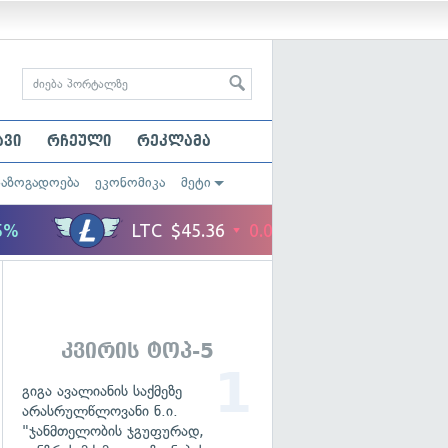
ავი
რჩეული
რეკლამა
საზოგადოება
ეკონომიკა
მეტი
კვირის ტოპ-5
გიგა ავალიანის საქმეზე
არასრულწლოვანი ნ.ი.
"ჯანმთელობის ჯგუფურად,