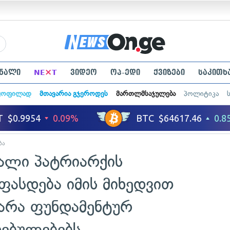
×
ნალი
NE
T
ვიდეო
ოპ-ედი
ქვიზები
საკითხ
ყოფილად
მთავარია გჯეროდეს
მართლმსაჯულება
პოლიტიკა
ბა
ხალი პატრიარქის
ფასდება იმის მიხედვით
 არა ფუნდამენტურ
ებულებებს