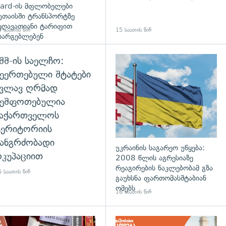
ard-ის მფლობელები
უთაისში ტრანსპორტზე
ეღავათიანი ტარიფით
 საათის წინ
15 საათის წინ
სარგებლებენ
შშ-ის საელჩო:
ეერთებული შტატები
კვლავ ღრმად
შეშფოთებულია
საქართველოს
ტერიტორიის
ანგრძობადი
უკრაინის საგარეო უწყება:
კუპაციით
2008 წლის აგრესიაზე
რეაგირების ნაკლებობამ გზა
 საათის წინ
გაუხსნა ფართომასშტაბიან
ომებს
16 საათის წინ