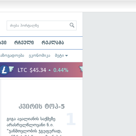
ავი
რჩეული
რეკლამა
საზოგადოება
ეკონომიკა
მეტი
კვირის ტოპ-5
გიგა ავალიანის საქმეზე
არასრულწლოვანი ნ.ი.
"ჯანმთელობის ჯგუფურად,