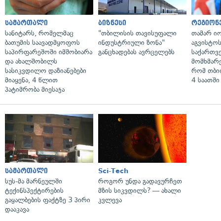
სამართალი
ბიზნესი
რეგიონ
სანიტარს, რომელმაც
"თბილისის თავისუფალი
თამარ ი
ბათუმის საავადმყოფოს
ინდუსტრიული ზონა"
აგვისტო
საპირფარეშოში იმშობიარა
განცხადებას ავრცელებს
საქართვ
და ახალშობილს
მომხმარ
სასიკვდილო დაზიანებები
რომ თბი
მიაყენა, 4 წლით
4 საათში
პატიმრობა მიესაჯა
სამართალი
Sci-Tech
სუს-მა მარნეულში
როგორ უნდა გადავურჩეთ
ტექინსპექტირების
მზის სიკვდილს? — ახალი
გაყალბების ფაქტზე 3 პირი
კვლევა
დააკავა