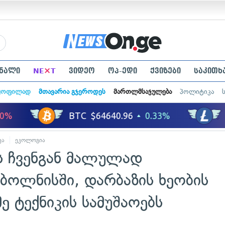
×
ნალი
NE
T
ვიდეო
ოპ-ედი
ქვიზები
საკითხ
ყოფილად
მთავარია გჯეროდეს
მართლმსაჯულება
პოლიტიკა
კა
ეკოლოგია
ს ჩვენგან მალულად
ბოლნისში, დარბაზის ხეობის
ე ტექნიკის სამუშაოებს