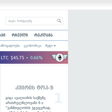
ავი
რჩეული
რეკლამა
საზოგადოება
ეკონომიკა
მეტი
კვირის ტოპ-5
გიგა ავალიანის საქმეზე
არასრულწლოვანი ნ.ი.
"ჯანმთელობის ჯგუფურად,