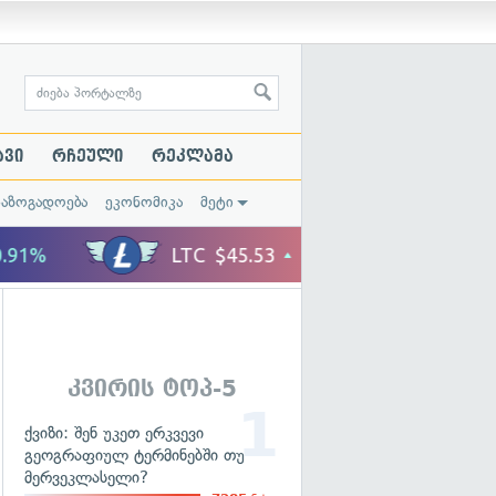
ავი
რჩეული
რეკლამა
საზოგადოება
ეკონომიკა
მეტი
კვირის ტოპ-5
ქვიზი: შენ უკეთ ერკვევი
გეოგრაფიულ ტერმინებში თუ
მერვეკლასელი?