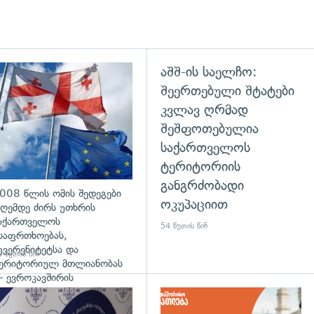
აშშ-ის საელჩო:
გადახედვა
შეერთებული შტატები
კვლავ ღრმად
შეშფოთებულია
საქართველოს
ტერიტორიის
განგრძობადი
008 წლის ომის შედეგები
ოკუპაციით
ღემდე ძირს უთხრის
აქართველოს
54 წუთის წინ
საფრთხოებას,
უვერენიტეტსა და
 წუთის წინ
ერიტორიულ მთლიანობას
 ევროკავშირის
რესპიკერის განცხადება
დახედვა
გადახედვა