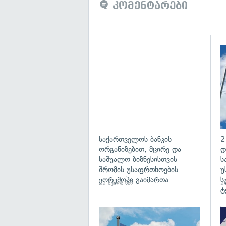
კომენტარები
საქართველოს ბანკის
2
ორგანიზებით, მცირე და
დ
საშუალო ბიზნესისთვის
ს
შრომის უსაფრთხოების
უ
ვორკშოპი გაიმართა
ს
22 წუთის წინ
26
ტ
—
პ
გა