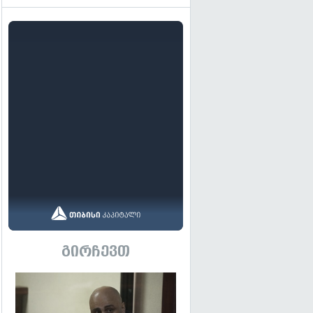
გირჩევთ
გადახედვა