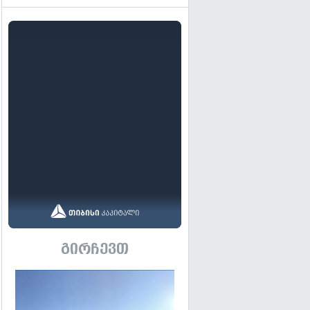
გირჩევთ
გადახედვა