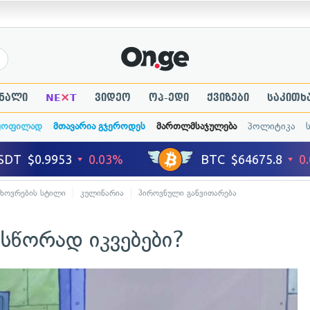
×
ნალი
NE
T
ვიდეო
ოპ-ედი
ქვიზები
საკითხ
ყოფილად
მთავარია გჯეროდეს
მართლმსაჯულება
პოლიტიკა
ხოვრების სტილი
კულინარია
პიროვნული განვითარება
 სწორად იკვებები?