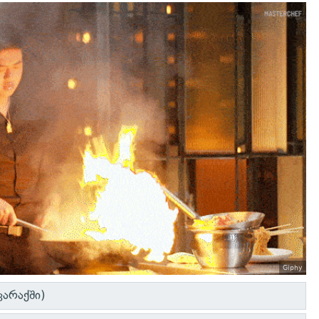
Giphy
კარაქში)