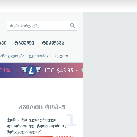
ავი
რჩეული
რეკლამა
საზოგადოება
ეკონომიკა
მეტი
კვირის ტოპ-5
ქვიზი: შენ უკეთ ერკვევი
გეოგრაფიულ ტერმინებში თუ
მერვეკლასელი?