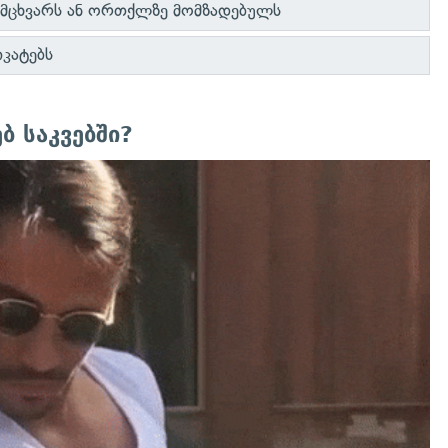
მცხვარს ან ორთქლზე მომზადებულს
იკატებს
ბ საკვებში?