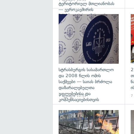
ტერიტორიულ მთლიანობას
— ევროკავშირის
პრესპიკერის განცხადება
გა
სტრასბურგის სასამართლო
2
და 2008 წლის ომის
თ
საქმეები — საიას ბრძოლა
ნ
დაზარალებულთა
ი
უფლებებისა და
7 აგვისტო, 11:53
7
კომპენსაციებისთვის
გა