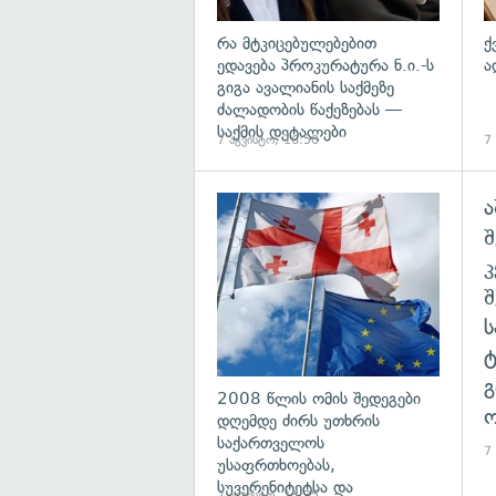
რა მტკიცებულებებით
ქ
ედავება პროკურატურა ნ.ი.-ს
ა
გიგა ავალიანის საქმეზე
ძალადობის წაქეზებას —
საქმის დეტალები
7 აგვისტო, 16:50
7
ა
გა
შ
გ
2008 წლის ომის შედეგები
ო
დღემდე ძირს უთხრის
საქართველოს
7
უსაფრთხოებას,
სუვერენიტეტსა და
7 აგვისტო, 13:35