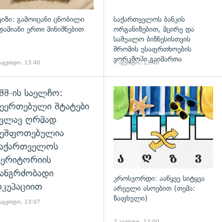
ვიზი: გამოიცანი ცნობილი
საქართველოს ბანკის
დამიანი ერთი მინიშნებით
ორგანიზებით, მცირე და
საშუალო ბიზნესისთვის
შრომის უსაფრთხოების
ვორკშოპი გაიმართა
 აგვისტო, 13:40
7 აგვისტო, 13:40
შშ-ის საელჩო:
დახედვა
ეერთებული შტატები
კვლავ ღრმად
შეშფოთებულია
საქართველოს
ტერიტორიის
ანგრძობადი
კროსვორდი: ააწყვე სიტყვა
კუპაციით
არეული ასოებით (თემა:
ზაფხული)
 აგვისტო, 13:07
7 აგვისტო, 12:00