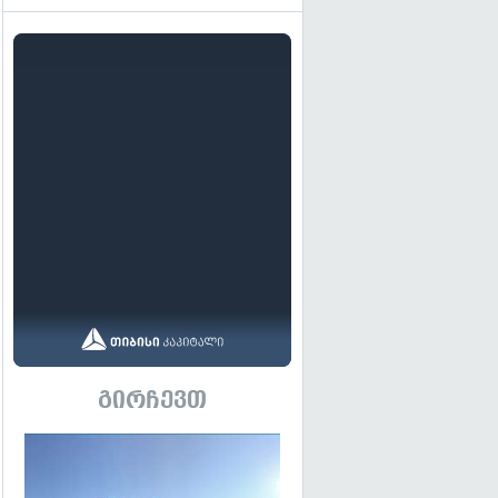
გირჩევთ
გადახედვა