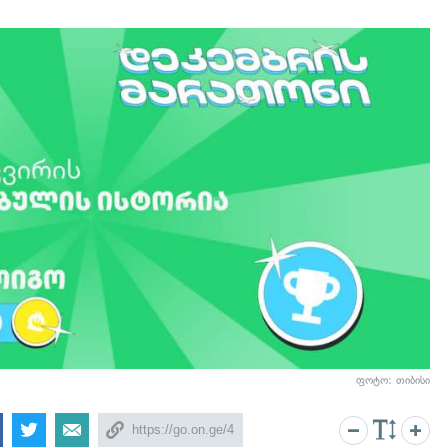
ფოტო: თიბისი