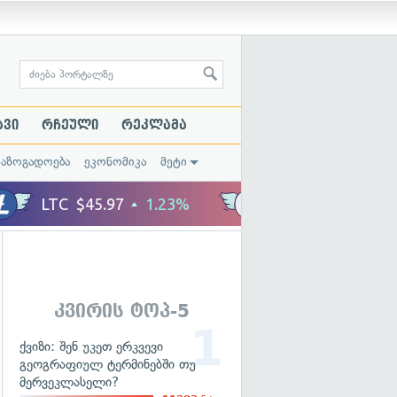
ავი
რჩეული
რეკლამა
საზოგადოება
ეკონომიკა
მეტი
კვირის ტოპ-5
ქვიზი: შენ უკეთ ერკვევი
გეოგრაფიულ ტერმინებში თუ
მერვეკლასელი?