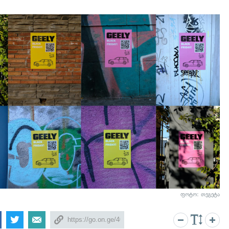
ფოტო: თეგეტა