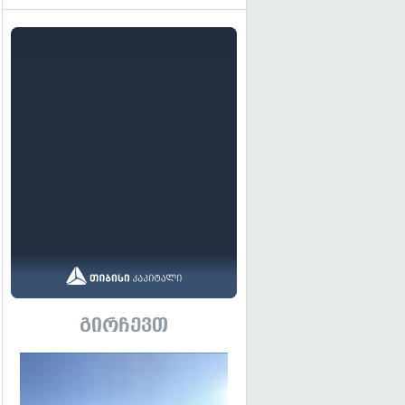
გირჩევთ
გადახედვა