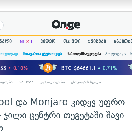
×
ნალი
NE
T
ვიდეო
ოპ-ედი
ქვიზები
საკითხ
ყოფილად
მთავარია გჯეროდეს
მართლმსაჯულება
პოლიტიკა
გადოება
Sci-Tech
ტექნოლოგიები
ცხოვრების სტილი
Cool და Monjaro კიდევ უფრო
 ჯილი ცენტრი თეგეტაში შავი
ო