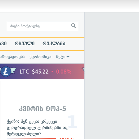
ავი
რჩეული
რეკლამა
საზოგადოება
ეკონომიკა
მეტი
კვირის ტოპ-5
ქვიზი: შენ უკეთ ერკვევი
გეოგრაფიულ ტერმინებში თუ
მერვეკლასელი?