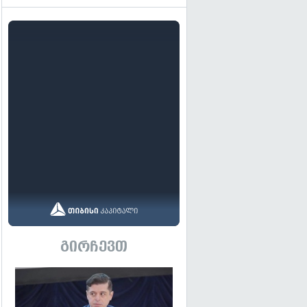
გირჩევთ
გადახედვა