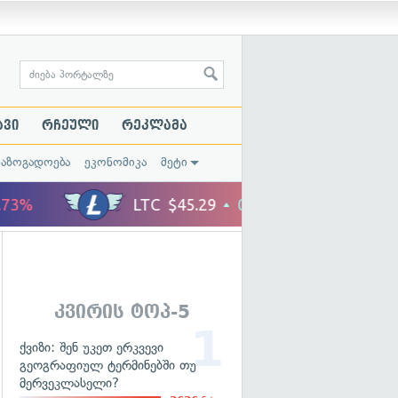
ავი
რჩეული
რეკლამა
საზოგადოება
ეკონომიკა
მეტი
კვირის ტოპ-5
ქვიზი: შენ უკეთ ერკვევი
გეოგრაფიულ ტერმინებში თუ
მერვეკლასელი?