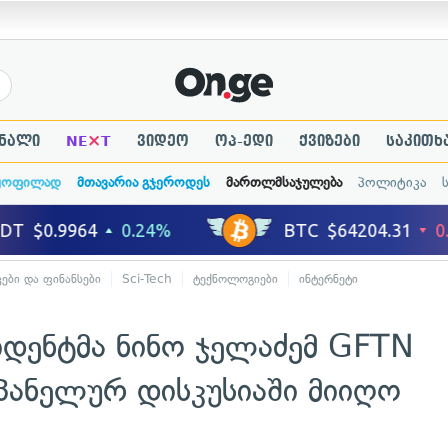
×
ნალი
NE
T
ვიდეო
ოპ-ედი
ქვიზები
საკითხ
ყოფილად
მთავარია გჯეროდეს
მართლმსაჯულება
პოლიტიკა
კები და ფინანსები
Sci-Tech
ტექნოლოგიები
ინტერნეტი
ზიდენტმა ნინო ჯელაძემ GFTN
პანელურ დისკუსიაში მიიღო