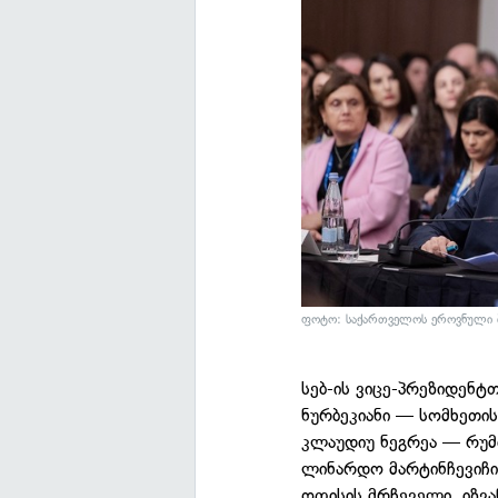
ფოტო: საქართველოს ეროვნული ბ
სებ-ის ვიცე-პრეზიდენტ
ნურბეკიანი — სომხეთი
კლაუდიუ ნეგრეა — რუმ
ლინარდო მარტინჩევიჩი
ოფისის მრჩეველი, იზვ