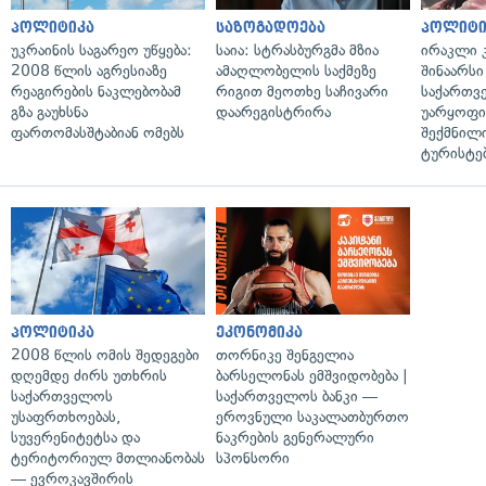
პოლიტიკა
საზოგადოება
პოლიტი
უკრაინის საგარეო უწყება:
საია: სტრასბურგმა მზია
ირაკლი კ
2008 წლის აგრესიაზე
ამაღლობელის საქმეზე
შინაარსი
რეაგირების ნაკლებობამ
რიგით მეოთხე საჩივარი
საქართვ
გზა გაუხსნა
დაარეგისტრირა
უარყოფი
ფართომასშტაბიან ომებს
შექმნილ
ტურისტე
პოლიტიკა
ეკონომიკა
2008 წლის ომის შედეგები
თორნიკე შენგელია
დღემდე ძირს უთხრის
ბარსელონას ემშვიდობება |
საქართველოს
საქართველოს ბანკი —
უსაფრთხოებას,
ეროვნული საკალათბურთო
სუვერენიტეტსა და
ნაკრების გენერალური
ტერიტორიულ მთლიანობას
სპონსორი
— ევროკავშირის