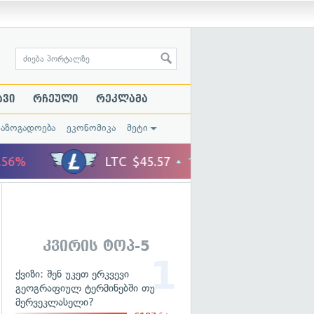
ავი
რჩეული
რეკლამა
საზოგადოება
ეკონომიკა
მეტი
კვირის ტოპ-5
ქვიზი: შენ უკეთ ერკვევი
გეოგრაფიულ ტერმინებში თუ
მერვეკლასელი?