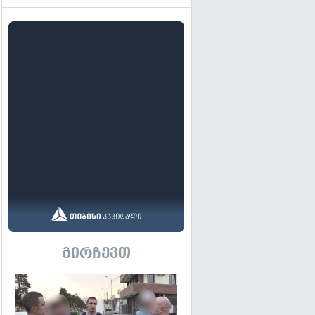
გირჩევთ
გადახედვა