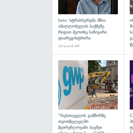
საია: სტრასბურგმა მზია
ი
ამაღლობელის საქმეზე
შ
რიგით მეოთხე საჩივარი
ს
დაარეგისტრირა
გ
ტ
18 საათის წინ
19
გა
"რუსთაველის გამზირზე
C
თვითმცლელში
პ
მცირეწლოვანი ბავშვი
ტ