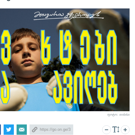
ფოტო: თიბისი