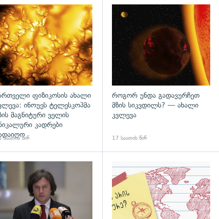
გადახედვა
ართველი ფიზიკოსის ახალი
როგორ უნდა გადავურჩეთ
ვლევა: ინოუეს ტელესკოპმა
მზის სიკვდილს? — ახალი
ზის მაგნიტური ველის
კვლევა
ნიკალური კადრები
ადაიღო
 საათის წინ
17 საათის წინ
დახედვა
გადახედვა