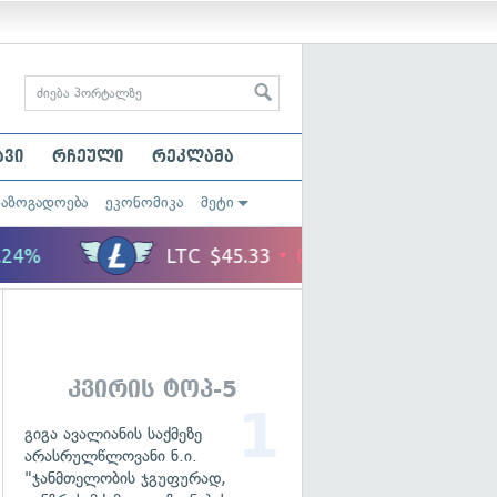
ავი
რჩეული
რეკლამა
საზოგადოება
ეკონომიკა
მეტი
კვირის ტოპ-5
გიგა ავალიანის საქმეზე
არასრულწლოვანი ნ.ი.
"ჯანმთელობის ჯგუფურად,