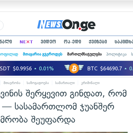
×
ნალი
NE
T
ვიდეო
ოპ-ედი
ქვიზები
საკითხ
ყოფილად
მთავარია გჯეროდეს
მართლმსაჯულება
პოლიტიკა
მთავრობა
საზოგადოება
სამართალი
კრიმინალი
ტვინის შერყევით გინდათ, რომ
" — სასამართლომ ჯუანშერ
იმრობა შეუფარდა