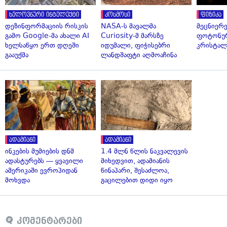
ხელოვნური ინტელექტი
კოსმოსი
ფიზიკა
დეზინფორმაციის რისკის
NASA-ს მავალმა
მეცნიერ
გამო Google-მა ახალი AI
Curiosity-მ მარსზე
ფოტონუ
ხელსაწყო ერთ დღეში
იდუმალი, ფიჭისებრი
კრისტალ
გააუქმა
ლანდშაფტი აღმოაჩინა
ადამიანი
ადამიანი
ინკების მუმიების დნმ
1.4 მლნ წლის ნაკვალევის
ადასტურებს — ყვავილი
მიხედვით, ადამიანის
ამერიკაში ევროპიდან
წინაპარი, შესაძლოა,
მოხვდა
გაცილებით დიდი იყო
კომენტარები