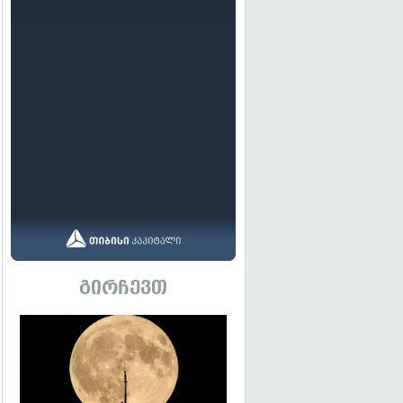
გირჩევთ
გადახედვა