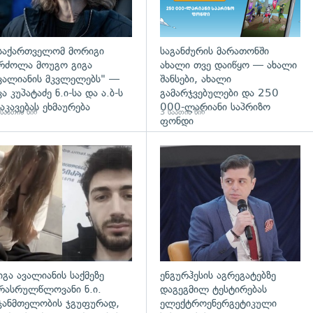
საქართველომ მორიგი
საგანძურის მარათონში
რძოლა მოუგო გიგა
ახალი თვე დაიწყო — ახალი
ვალიანის მკვლელებს" —
შანსები, ახალი
კა კუპატაძე ნ.ი-სა და ა.ბ-ს
გამარჯვებულები და 250
აკავებას ეხმაურება
000-ლარიანი საპრიზო
საათის წინ
3 საათის წინ
ფონდი
დახედვა
გადახედვა
იგა ავალიანის საქმეზე
ენგურჰესის აგრეგატებზე
რასრულწლოვანი ნ.ი.
დაგეგმილ ტესტირებას
ჯანმთელობის ჯგუფურად,
ელექტროენერგეტიკული