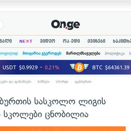
×
ნალი
NE
T
ვიდეო
ოპ-ედი
ქვიზები
საკითხ
ყოფილად
მთავარია გჯეროდეს
მართლმსაჯულება
პოლიტიკა
ნკები და ფინანსები
ბიზნესი
სპორტი
ფეხბურთი
ეხბურთის სასკოლო ლიგის
 სკოლები ცნობილია