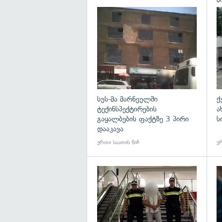
გა
სუს-მა მარნეულში
ქ
ტექინსპექტირების
ა
გაყალბების ფაქტზე 3 პირი
ს
დააკავა
ერთი საათის წინ
ერ
გა