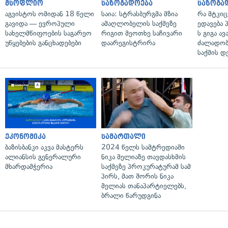
მსოფლიო
საზოგადოება
საზოგა
აგვისტოს ომიდან 18 წელი
საია: სტრასბურგმა მზია
რა მტკი
გავიდა — ევროპული
ამაღლობელის საქმეზე
ედავება 
სახელმწიფოების საგარეო
რიგით მეოთხე საჩივარი
ს გიგა ა
უწყებების განცხადებები
დაარეგისტრირა
ძალადობი
საქმის დ
ეკონომიკა
სამართალი
ბაზისბანკი აკვა მასტერს
2024 წელს სამტრედიაში
ალიანსის გენერალური
ნიკა მელიაზე თავდასხმის
მხარდამჭერია
საქმეზე პროკურატურამ სამ
პირს, მათ შორის ნიკა
მელიას თანაპარტიელებს,
ბრალი წარუდგინა