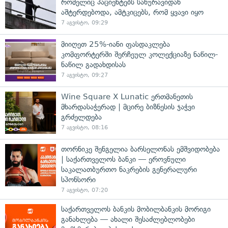
რომელიც პაციენტებს სახურავიდან
აშტერდებოდა, ამტკიცებს, რომ ყვავი იყო
7 აგვისტო, 09:29
მიიღეთ 25%-იანი ფასდაკლება
კომფორტერში შერჩეულ კოლექციაზე ნაწილ-
ნაწილ გადახდისას
7 აგვისტო, 09:27
Wine Square X Lunatic ერთმანეთის
მხარდასაჭერად | მცირე ბიზნესის ჯაჭვი
გრძელდება
7 აგვისტო, 08:16
თორნიკე შენგელია ბარსელონას ემშვიდობება
| საქართველოს ბანკი — ეროვნული
საკალათბურთო ნაკრების გენერალური
სპონსორი
7 აგვისტო, 07:20
საქართველოს ბანკის მობილბანკის მორიგი
განახლება — ახალი შესაძლებლობები