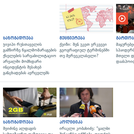
საზოგადოება
მეცნიერება
გართობ
ჯივიპი რუსთაველის
ქვიზი: შენ უკეთ ერკვევი
მაყურებ
გამზირზე წყალმომარაგების
გეოგრაფიულ ტერმინებში
სპაიდერმ
ქსელების სარეაბილიტაციო
თუ მერვეკლასელი?
მთელი დ
არეალში მომხდარი
დაასპოი
ინციდენტის შესახებ
განცხადებას ავრცელებს
საზოგადოება
პოლიტიკა
შეიძინე ალდაგის
ირაკლი კობახიძე: "ყალბი