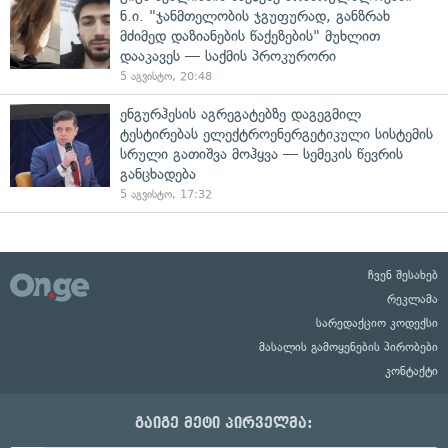
ნ.ი. "ჯანმთელობის ჯგუფურად, განზრახ
მძიმედ დაზიანების წაქეზების" მუხლით
დააკავეს — საქმის პროკურორი
5 აგვისტო, 20:48
ენგურჰესის აგრეგატებზე დაგეგმილ
ტესტირებას ელექტროენერგეტიკული სისტემის
სრული გათიშვა მოჰყვა — სემეკის წევრის
განცხადება
5 აგვისტო, 17:32
ჩვენ შესახებ
რეკლამა
სარედაქციო კოდექსი
მასალის გამოყენების პირობები
კონტაქტი
გაიგე მეტი პირველმა: