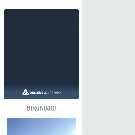
გირჩევთ
გადახედვა