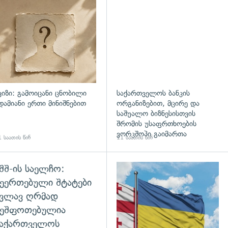
ვიზი: გამოიცანი ცნობილი
საქართველოს ბანკის
დამიანი ერთი მინიშნებით
ორგანიზებით, მცირე და
საშუალო ბიზნესისთვის
შრომის უსაფრთხოების
ვორკშოპი გაიმართა
 საათის წინ
11 საათის წინ
შშ-ის საელჩო:
დახედვა
ეერთებული შტატები
კვლავ ღრმად
შეშფოთებულია
საქართველოს