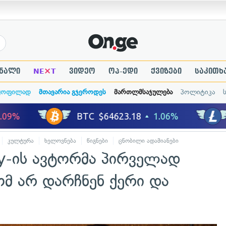
×
ნალი
NE
T
ვიდეო
ოპ-ედი
ქვიზები
საკითხ
ყოფილად
მთავარია გჯეროდეს
მართლმსაჯულება
პოლიტიკა
კულტურა
ხელოვნება
წიგნები
ცნობილი ადამიანები
ty-ის ავტორმა პირველად
ომ არ დარჩნენ ქერი და