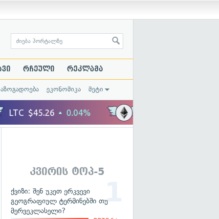
ავი
რჩეული
რეკლამა
საზოგადოება
ეკონომიკა
მეტი
კვირის ტოპ-5
ქვიზი: შენ უკეთ ერკვევი
გეოგრაფიულ ტერმინებში თუ
მერვეკლასელი?