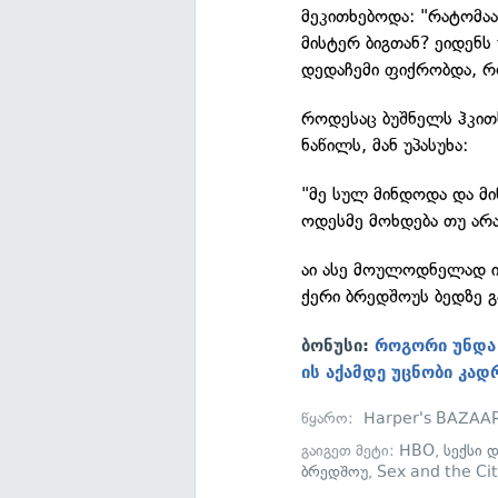
მეკითხებოდა: "რატომაა
მისტერ ბიგთან? ეიდენს
დედაჩემი ფიქრობდა, რო
როდესაც ბუშნელს ჰკით
ნაწილს, მან უპასუხა:
"მე სულ მინდოდა და მი
ოდესმე მოხდება თუ არა
აი ასე მოულოდნელად ირ
ქერი ბრედშოუს ბედზე გ
ბონუსი:
როგორი უნდა 
ის აქამდე უცნობი კად
წყარო:
Harper's BAZAA
გაიგეთ მეტი:
HBO
,
სექსი 
ბრედშოუ
,
Sex and the Ci