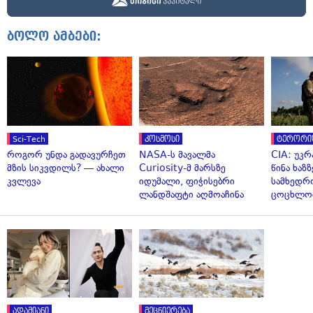
ბოლო ამბები:
Sci-Tech
კოსმოსი
ტერორი
როგორ უნდა გადავურჩეთ
NASA-ს მავალმა
CIA: უკრ
მზის სიკვდილს? — ახალი
Curiosity-მ მარსზე
წინა ხაზ
კვლევა
იდუმალი, ფიჭისებრი
სამხედრ
ლანდშაფტი აღმოაჩინა
ცოცხლო
ადამიანი
მეცნიერება