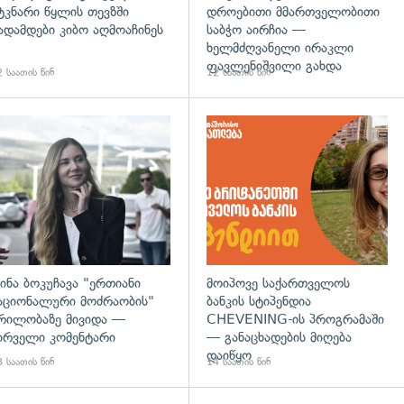
ტკნარი წყლის თევზში
დროებითი მმართველობითი
ადამდები კიბო აღმოაჩინეს
საბჭო აირჩია —
ხელმძღვანელი ირაკლი
ფავლენიშვილი გახდა
 საათის წინ
12 საათის წინ
დახედვა
გადახედვა
ინა ბოკუჩავა "ერთიანი
მოიპოვე საქართველოს
აციონალური მოძრაობის"
ბანკის სტიპენდია
რილობაზე მივიდა —
CHEVENING-ის პროგრამაში
ირველი კომენტარი
— განაცხადების მიღება
დაიწყო
 საათის წინ
14 საათის წინ