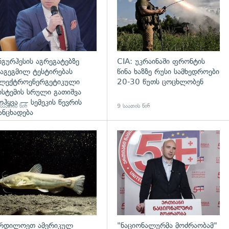
ნგურჰესის აგრეგატებზე
CIA: უკრაინაში ფრონტის
აგეგმილ ტესტირებას
წინა ხაზზე რუსი სამხედროები
ლექტროენერგეტიკული
20-30 წუთს ცოცხლობენ
ისტემის სრული გათიშვა
ოჰყვა — სემეკის წევრის
საათის წინ
9 საათის წინ
ანცხადება
დახედვა
გადახედვა
რდილოეთ ამერიკულ
"ნაციონალურმა მოძრაობამ"