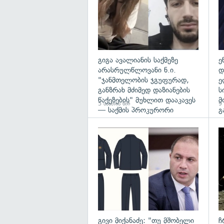
გიგა ავალიანის საქმეზე
ე
არასრულწლოვანი ნ.ი.
დ
"ჯანმთელობის ჯგუფურად,
ე
განზრახ მძიმედ დაზიანების
ს
წაქეზების" მუხლით დააკავეს
მ
5 საათის წინ
9 
— საქმის პროკურორი
გ
გა
გივი მიქანაძე: "თუ მშობელი
ჩ