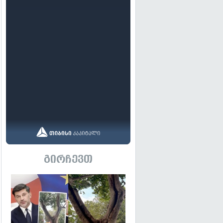
გირჩევთ
გადახედვა