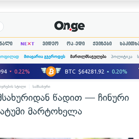
×
ნალი
NE
T
ვიდეო
ოპ-ედი
ქვიზები
საკითხ
ყოფილად
მთავარია გჯეროდეს
მართლმსაჯულება
პოლიტიკა
ოვრების სტილი
სამსახური
მსახურიდან წადით — ჩინური
მატუმი მარტოხელა