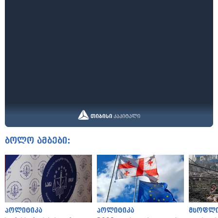
ბოლო ამბები:
პოლიტიკა
პოლიტიკა
მსოფლ