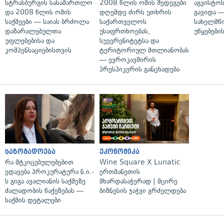
სტრასბურგის სასამართლო
2008 წლის ომის შედეგები
აგვისტო
და 2008 წლის ომის
დღემდე ძირს უთხრის
გავიდა 
საქმეები — საიას ბრძოლა
საქართველოს
სახელმწ
დაზარალებულთა
უსაფრთხოებას,
უწყებები
უფლებებისა და
სუვერენიტეტსა და
კომპენსაციებისთვის
ტერიტორიულ მთლიანობას
— ევროკავშირის
პრესპიკერის განცხადება
საზოგადოება
ეკონომიკა
რა მტკიცებულებებით
Wine Square X Lunatic
ედავება პროკურატურა ნ.ი.-
ერთმანეთის
ს გიგა ავალიანის საქმეზე
მხარდასაჭერად | მცირე
ძალადობის წაქეზებას —
ბიზნესის ჯაჭვი გრძელდება
საქმის დეტალები