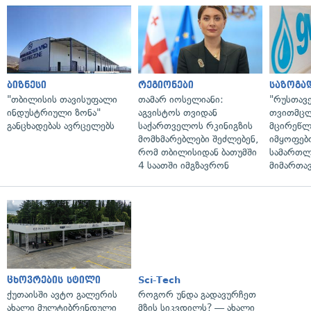
ბიზნესი
რეგიონები
საზოგა
"თბილისის თავისუფალი
თამარ იოსელიანი:
"რუსთავ
ინდუსტრიული ზონა"
აგვისტოს თვიდან
თვითმც
განცხადებას ავრცელებს
საქართველოს რკინიგზის
მცირეწლ
მომხმარებლები შეძლებენ,
იმყოფებ
რომ თბილისიდან ბათუმში
სამართლ
4 საათში იმგზავრონ
მიმართა
ცხოვრების სტილი
Sci-Tech
ქუთაისში ავტო გალერის
როგორ უნდა გადავურჩეთ
ახალი მულტიბრენდული
მზის სიკვდილს? — ახალი