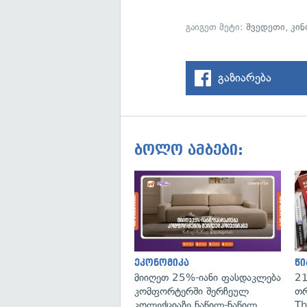
გაიგეთ მეტი:
შვედეთი
,
კი
გაზიარება
ბოლო ამბები:
ეკონომიკა
წი
მიიღეთ 25%-იანი ფასდაკლება
21
კომფორტერში შერჩეულ
თრ
კოლექციაზე ნაწილ-ნაწილ
Th