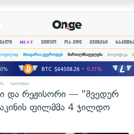
×
ნალი
NE
T
ვიდეო
ოპ-ედი
ქვიზები
საკითხ
ყოფილად
მთავარია გჯეროდეს
მართლმსაჯულება
პოლიტიკა
რა
ხელოვნება
ი და რეჟისორი — "შვედურ
 აკინის ფილმმა 4 ჯილდო