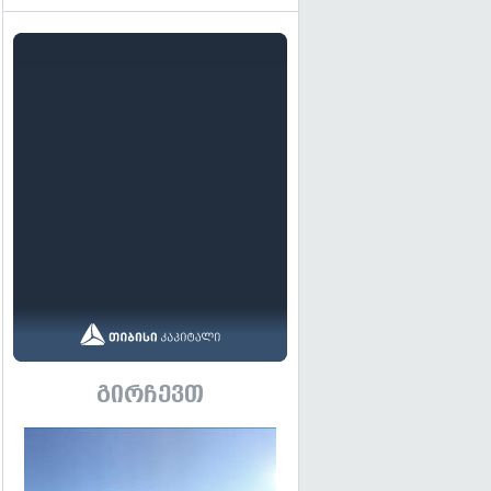
გირჩევთ
გადახედვა