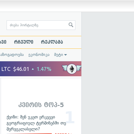
ავი
რჩეული
რეკლამა
საზოგადოება
ეკონომიკა
მეტი
კვირის ტოპ-5
ქვიზი: შენ უკეთ ერკვევი
გეოგრაფიულ ტერმინებში თუ
მერვეკლასელი?