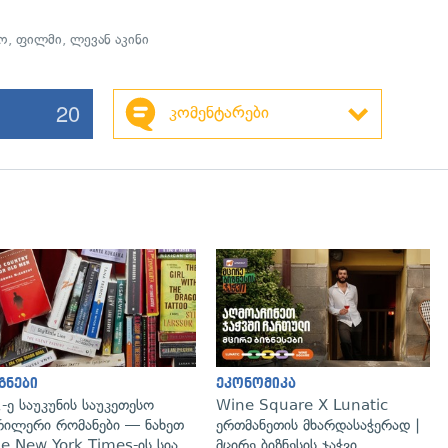
ნო
,
ფილმი
,
ლევან აკინი
20
კომენტარები
გადახედვა
გნები
ეკონომიკა
-ე საუკუნის საუკეთესო
Wine Square X Lunatic
ილერი რომანები — ნახეთ
ერთმანეთის მხარდასაჭერად |
e New York Times-ის სია
მცირე ბიზნესის ჯაჭვი