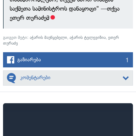
საქმეთა სამინისტროს დანაყოფი" —თქვა
ეთერ თურაძემ
გაიგეთ მეტი:
აჭარის მაუწყებელი
,
აჭარის ტელევიზია
,
ეთერ
თურაძე
1
გაზიარება
კომენტარები