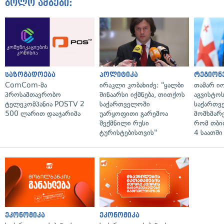
ბოლო ამბები:
საზოგადოება
პოლიტიკა
რეგიონ
ComCom-მა
ირაკლი კობახიძე: "ყალბი
თამარ ი
პროსამთავრობო
შინაარსი იქმნება, თითქოს
აგვისტო
ტელეკომპანია POSTV 2
საქართველოში
საქართვ
500 ლარით დააჯარიმა
უარყოფითი გარემოა
მომხმარ
შექმნილი რუსი
რომ თბი
ტურისტებისთვის"
4 საათში
ეკონომიკა
ეკონომიკა