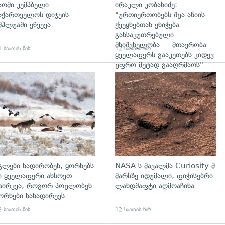
აომი კემპბელი
ირაკლი კობახიძე:
აქართველოს დიჯეის
"ურთიერთობებს შუა აზიის
მპლუაში ეწვევა
ქვეყნებთან ენიჭება
განსაკუთრებული
მნიშვნელობა — მთავრობა
 საათის წინ
12 საათის წინ
ყველაფერს გააკეთებს კიდევ
უფრო მეტად გააღრმაოს"
დახედვა
გადახედვა
გლები ნადირობენ, ყორნებს
NASA-ს მავალმა Curiosity-მ
ი ყველაფერი ახსოვთ —
მარსზე იდუმალი, ფიჭისებრი
აირკვა, როგორ პოულობენ
ლანდშაფტი აღმოაჩინა
ორნები ნანადირევს
 საათის წინ
12 საათის წინ