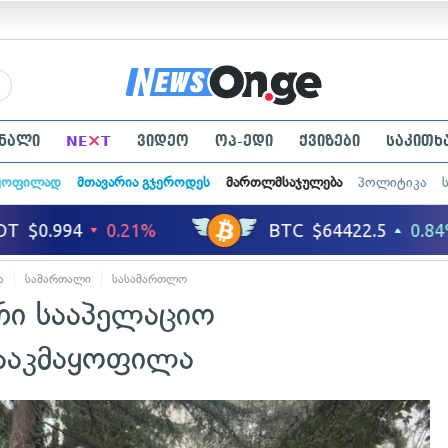
×
ნალი
NE
T
ვიდეო
ოპ-ედი
ქვიზები
საკითხ
ყოფილად
მთავარია გჯეროდეს
მართლმსაჯულება
პოლიტიკა
ა
სამართალი
სასამართლო
რი სააპელაციო
ააკმაყოფილა