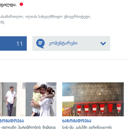
ყოფილდა.
სასამართლო
,
ილიას სახელმწიფო უნივერსიტეტი
,
ძე
11
კომენტარები
გადახედვა
გადახედვა
აზოგადოება
საზოგადოება
-დღიანი პატიმრობის შემდეგ
სეს-მა კასპში ფრინველის