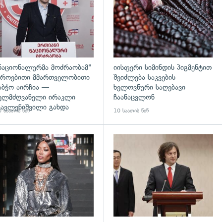
ნაციონალურმა მოძრაობამ"
იისფერი სიმინდის პიგმენტით
როებითი მმართველობითი
შეიძლება საკვების
აბჭო აირჩია —
ხელოვნური საღებავი
ელმძღვანელი ირაკლი
ჩაანაცვლონ
ავლენიშვილი გახდა
 საათის წინ
10 საათის წინ
დახედვა
გადახედვა