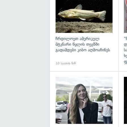
ჩრდილოეთ ამერიკულ
"
მტკნარი წყლის თევზში
დ
გადამდები კიბო აღმოაჩინეს
ს
ხ
ფ
10 საათის წინ
10
გა