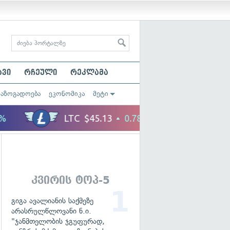
ავი
რჩეული
რეკლამა
საზოგადოება
ეკონომიკა
მეტი
კვირის ტოპ-5
გიგა ავალიანის საქმეზე
არასრულწლოვანი ნ.ი.
"ჯანმთელობის ჯგუფურად,