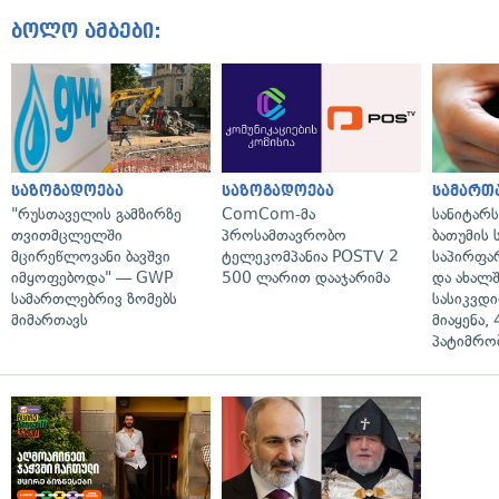
ბოლო ამბები:
საზოგადოება
საზოგადოება
სამართ
"რუსთაველის გამზირზე
ComCom-მა
სანიტარ
თვითმცლელში
პროსამთავრობო
ბათუმის
მცირეწლოვანი ბავშვი
ტელეკომპანია POSTV 2
საპირფა
იმყოფებოდა" — GWP
500 ლარით დააჯარიმა
და ახალ
სამართლებრივ ზომებს
სასიკვდი
მიმართავს
მიაყენა,
პატიმრობ