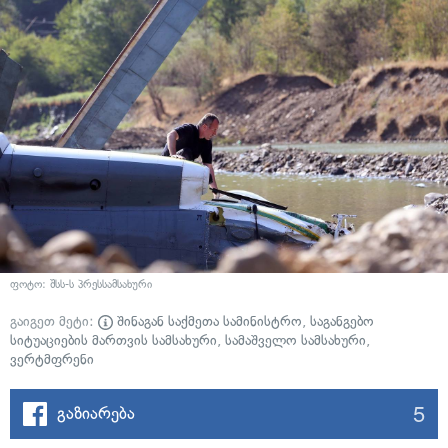
ფოტო: შსს-ს პრესსამსახური
გაიგეთ მეტი:
შინაგან საქმეთა სამინისტრო
,
საგანგებო
სიტუაციების მართვის სამსახური
,
სამაშველო სამსახური
,
ვერტმფრენი
5
გაზიარება