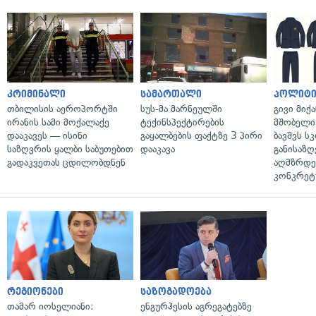
კრიმინალი
სამართალი
პოლიტი
თბილისის აეროპორტში
სუს-მა მარნეულში
გივი მიქა
ირანის სამი მოქალაქე
ტექინსპექტირების
მშობელი 
დააკავეს — ისინი
გაყალბების ფაქტზე 3 პირი
ბავშვს 
საზღვრის ყალბი საბუთებით
დააკავა
განისაზ
გადაკვეთას ცდილობდნენ
აღმზრდე
კონკრეტუ
რეგიონები
საზოგადოება
თამარ იოსელიანი:
ენგურჰესის აგრეგატებზე