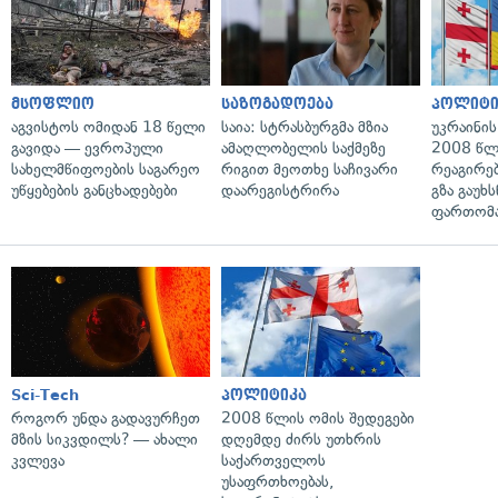
მსოფლიო
საზოგადოება
პოლიტი
აგვისტოს ომიდან 18 წელი
საია: სტრასბურგმა მზია
უკრაინის
გავიდა — ევროპული
ამაღლობელის საქმეზე
2008 წლ
სახელმწიფოების საგარეო
რიგით მეოთხე საჩივარი
რეაგირებ
უწყებების განცხადებები
დაარეგისტრირა
გზა გაუხს
ფართომა
Sci-Tech
პოლიტიკა
როგორ უნდა გადავურჩეთ
2008 წლის ომის შედეგები
მზის სიკვდილს? — ახალი
დღემდე ძირს უთხრის
კვლევა
საქართველოს
უსაფრთხოებას,