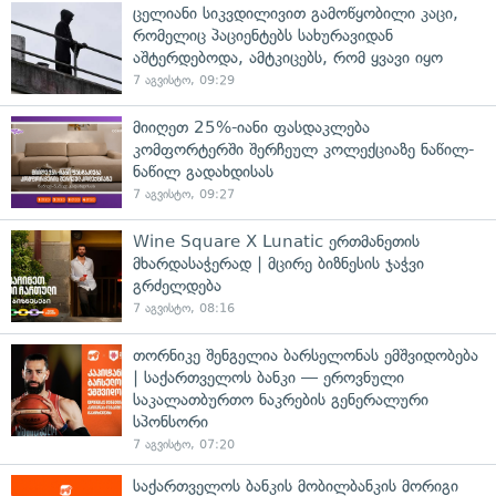
ცელიანი სიკვდილივით გამოწყობილი კაცი,
რომელიც პაციენტებს სახურავიდან
აშტერდებოდა, ამტკიცებს, რომ ყვავი იყო
7 აგვისტო, 09:29
მიიღეთ 25%-იანი ფასდაკლება
კომფორტერში შერჩეულ კოლექციაზე ნაწილ-
ნაწილ გადახდისას
7 აგვისტო, 09:27
Wine Square X Lunatic ერთმანეთის
მხარდასაჭერად | მცირე ბიზნესის ჯაჭვი
გრძელდება
7 აგვისტო, 08:16
თორნიკე შენგელია ბარსელონას ემშვიდობება
| საქართველოს ბანკი — ეროვნული
საკალათბურთო ნაკრების გენერალური
სპონსორი
7 აგვისტო, 07:20
საქართველოს ბანკის მობილბანკის მორიგი