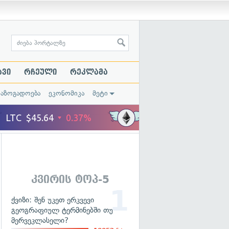
ავი
რჩეული
რეკლამა
საზოგადოება
ეკონომიკა
მეტი
კვირის ტოპ-5
ქვიზი: შენ უკეთ ერკვევი
გეოგრაფიულ ტერმინებში თუ
მერვეკლასელი?