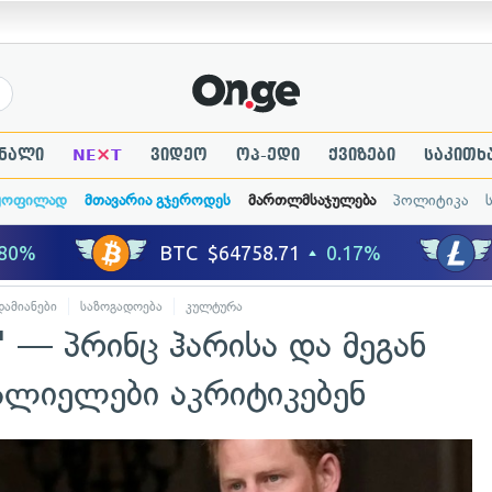
×
ნალი
NE
T
ვიდეო
ოპ-ედი
ქვიზები
საკითხ
ყოფილად
მთავარია გჯეროდეს
მართლმსაჯულება
პოლიტიკა
ამიანები
საზოგადოება
კულტურა
" — პრინც ჰარისა და მეგან
ლიელები აკრიტიკებენ