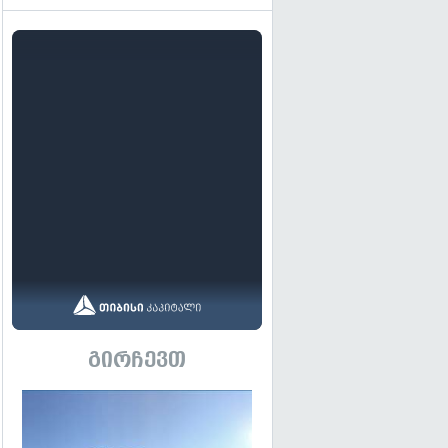
გირჩევთ
გადახედვა