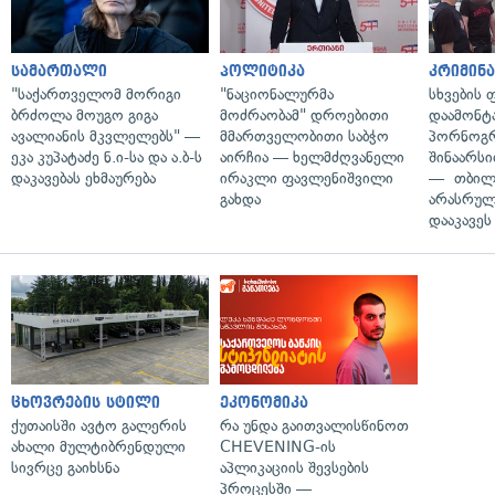
სამართალი
პოლიტიკა
კრიმინ
"საქართველომ მორიგი
"ნაციონალურმა
სხვების
ბრძოლა მოუგო გიგა
მოძრაობამ" დროებითი
დაამონტ
ავალიანის მკვლელებს" —
მმართველობითი საბჭო
პორნოგ
ეკა კუპატაძე ნ.ი-სა და ა.ბ-ს
აირჩია — ხელმძღვანელი
შინაარს
დაკავებას ეხმაურება
ირაკლი ფავლენიშვილი
— თბილ
გახდა
არასრუ
დააკავეს
ცხოვრების სტილი
ეკონომიკა
ქუთაისში ავტო გალერის
რა უნდა გაითვალისწინოთ
ახალი მულტიბრენდული
CHEVENING-ის
სივრცე გაიხსნა
აპლიკაციის შევსების
პროცესში —