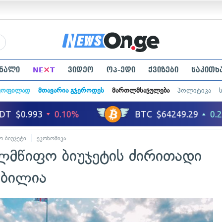
×
ნალი
NE
T
ვიდეო
ოპ-ედი
ქვიზები
საკითხ
ყოფილად
მთავარია გჯეროდეს
მართლმსაჯულება
პოლიტიკა
 ბიუჯეტი
ეკონომიკა
ლმწიფო ბიუჯეტის ძირითადი
ობილია