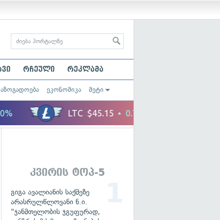
ავი
რჩეული
რეკლამა
საზოგადოება
ეკონომიკა
მეტი
კვირის ტოპ-5
გიგა ავალიანის საქმეზე
არასრულწლოვანი ნ.ი.
"ჯანმთელობის ჯგუფურად,