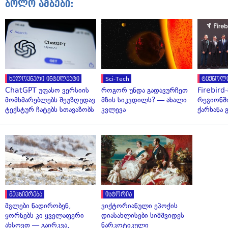
ბოლო ამბები:
ხელოვნური ინტელექტი
Sci-Tech
ტექნოლ
ChatGPT უფასო ვერსიის
როგორ უნდა გადავურჩეთ
Firebird
მომხმარებლებს შეუზღუდავ
მზის სიკვდილს? — ახალი
რეგიონშ
ტექსტურ ჩატებს სთავაზობს
კვლევა
ქარხანა 
მეცნიერება
ისტორია
მგლები ნადირობენ,
ვიქტორიანული ეპოქის
ყორნებს კი ყველაფერი
დიასახლისები სიმშვიდეს
ახსოვთ — გაირკვა,
ნარკოტიკული