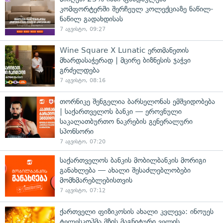
კომფორტერში შერჩეულ კოლექციაზე ნაწილ-
ნაწილ გადახდისას
7 აგვისტო, 09:27
Wine Square X Lunatic ერთმანეთის
მხარდასაჭერად | მცირე ბიზნესის ჯაჭვი
გრძელდება
7 აგვისტო, 08:16
თორნიკე შენგელია ბარსელონას ემშვიდობება
| საქართველოს ბანკი — ეროვნული
საკალათბურთო ნაკრების გენერალური
სპონსორი
7 აგვისტო, 07:20
საქართველოს ბანკის მობილბანკის მორიგი
განახლება — ახალი შესაძლებლობები
მომხმარებლებისთვის
7 აგვისტო, 07:12
ქართველი ფიზიკოსის ახალი კვლევა: ინოუეს
ტელესკოპმა მზის მაგნიტური ველის