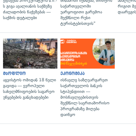
ედავება პროკურატურა ნ.ი.-
შინაარსი იქმნება, თითქოს
ამაღლობ
ს გიგა ავალიანის საქმეზე
საქართველოში
რიგით მ
ძალადობის წაქეზებას —
უარყოფითი გარემოა
დაარეგი
საქმის დეტალები
შექმნილი რუსი
ტურისტებისთვის"
მსოფლიო
ეკონომიკა
აგვისტოს ომიდან 18 წელი
ისწავლე საზღვარგარეთ
გავიდა — ევროპული
საქართველოს ბანკის
სახელმწიფოების საგარეო
სტიპენდიით —
უწყებების განცხადებები
მოსწავლეებისთვის
შექმნილ საერთაშორისო
პროგრამაზე მიღება
დაიწყო