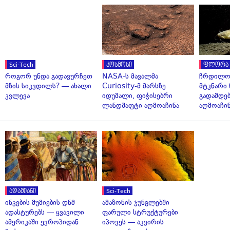
Sci-Tech
კოსმოსი
ფლორა 
როგორ უნდა გადავურჩეთ
NASA-ს მავალმა
ჩრდილო
მზის სიკვდილს? — ახალი
Curiosity-მ მარსზე
მტკნარი 
კვლევა
იდუმალი, ფიჭისებრი
გადამდებ
ლანდშაფტი აღმოაჩინა
აღმოაჩი
ადამიანი
Sci-Tech
ინკების მუმიების დნმ
ამაზონის ჯუნგლებში
ადასტურებს — ყვავილი
ფარული სტრუქტურები
ამერიკაში ევროპიდან
იპოვეს — აკვირის