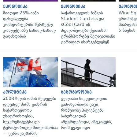
ეკონომიკა
ეკონომიკა
ეკონომ
მიიღეთ 25%-იანი
საქართველოს ბანკის
Wine Sq
ფასდაკლება
Student Card-ისა და
ერთმანე
კომფორტერში შერჩეულ
sCool Card-ის
მხარდასა
კოლექციაზე ნაწილ-ნაწილ
მფლობელები ქუთაისში
ბიზნესის
გადახდისას
ტრანსპორტზე შეღავათიანი
ტარიფით ისარგებლებენ
პოლიტიკა
საზოგადოება
2008 წლის ომის შედეგები
ცელიანი სიკვდილივით
დღემდე ძირს უთხრის
გამოწყობილი კაცი,
საქართველოს
რომელიც პაციენტებს
უსაფრთხოებას,
სახურავიდან
სუვერენიტეტსა და
აშტერდებოდა, ამტკიცებს,
ტერიტორიულ მთლიანობას
რომ ყვავი იყო
— ევროკავშირის