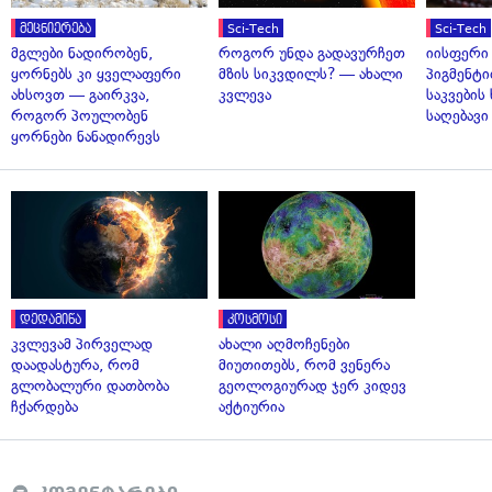
მეცნიერება
Sci-Tech
Sci-Tech
მგლები ნადირობენ,
როგორ უნდა გადავურჩეთ
იისფერი
ყორნებს კი ყველაფერი
მზის სიკვდილს? — ახალი
პიგმენტი
ახსოვთ — გაირკვა,
კვლევა
საკვები
როგორ პოულობენ
საღებავი
ყორნები ნანადირევს
დედამიწა
კოსმოსი
კვლევამ პირველად
ახალი აღმოჩენები
დაადასტურა, რომ
მიუთითებს, რომ ვენერა
გლობალური დათბობა
გეოლოგიურად ჯერ კიდევ
ჩქარდება
აქტიურია