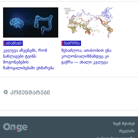
ადამიანი
ისტორია
კვლევა აჩვენებს, რომ
შესაძლოა, ათასობით ენა
ნაწლავები ტვინს
კოლონიალიზმამდეც კი
მოგონებების
გაქრა — ახალი კვლევა
ჩამოყალიბებაში ეხმარება
კომენტარები
ჩვენ შესახებ
რეკლამა