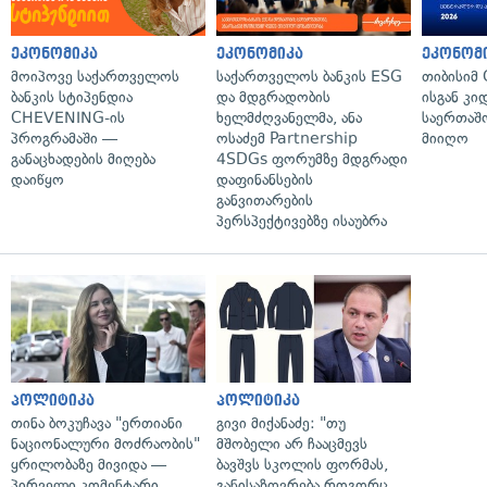
ეკონომიკა
ეკონომიკა
ეკონომ
მოიპოვე საქართველოს
საქართველოს ბანკის ESG
თიბისიმ 
ბანკის სტიპენდია
და მდგრადობის
ისგან კი
CHEVENING-ის
ხელმძღვანელმა, ანა
საერთა
პროგრამაში —
ოსაძემ Partnership
მიიღო
განაცხადების მიღება
4SDGs ფორუმზე მდგრადი
დაიწყო
დაფინანსების
განვითარების
პერსპექტივებზე ისაუბრა
პოლიტიკა
პოლიტიკა
თინა ბოკუჩავა "ერთიანი
გივი მიქანაძე: "თუ
ნაციონალური მოძრაობის"
მშობელი არ ჩააცმევს
ყრილობაზე მივიდა —
ბავშვს სკოლის ფორმას,
პირველი კომენტარი
განისაზღვრება როგორც