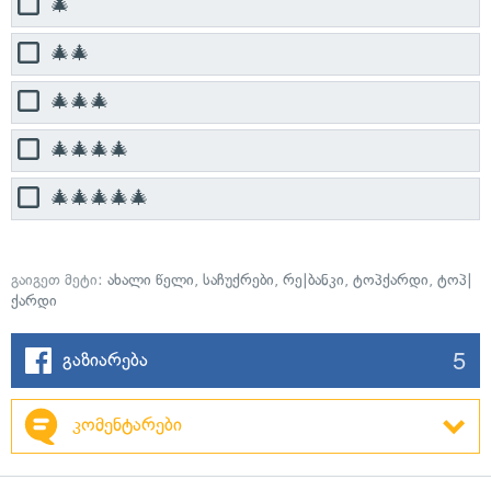
🎄
🎄🎄
🎄🎄🎄
🎄🎄🎄🎄
🎄🎄🎄🎄🎄
გაიგეთ მეტი:
ახალი წელი
,
საჩუქრები
,
რე|ბანკი
,
ტოპქარდი
,
ტოპ|
ქარდი
5
გაზიარება
კომენტარები