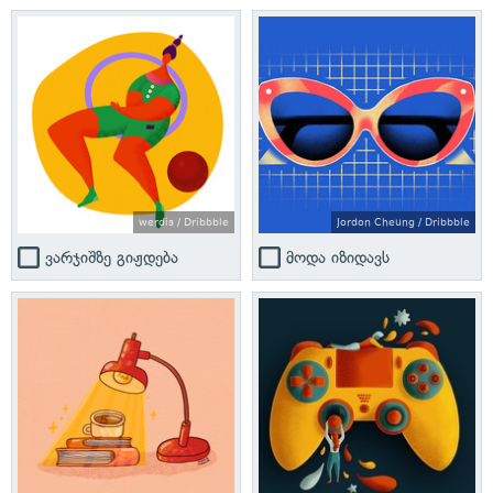
werdis / Dribbble
Jordon Cheung / Dribbble
ვარჯიშზე გიჟდება
მოდა იზიდავს