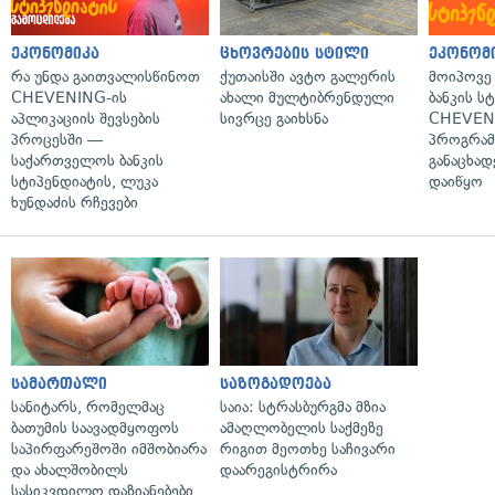
ეკონომიკა
ცხოვრების სტილი
ეკონომ
რა უნდა გაითვალისწინოთ
ქუთაისში ავტო გალერის
მოიპოვე
CHEVENING-ის
ახალი მულტიბრენდული
ბანკის ს
აპლიკაციის შევსების
სივრცე გაიხსნა
CHEVEN
პროცესში —
პროგრამ
საქართველოს ბანკის
განაცხად
სტიპენდიატის, ლუკა
დაიწყო
ხუნდაძის რჩევები
სამართალი
საზოგადოება
სანიტარს, რომელმაც
საია: სტრასბურგმა მზია
ბათუმის საავადმყოფოს
ამაღლობელის საქმეზე
საპირფარეშოში იმშობიარა
რიგით მეოთხე საჩივარი
და ახალშობილს
დაარეგისტრირა
სასიკვდილო დაზიანებები